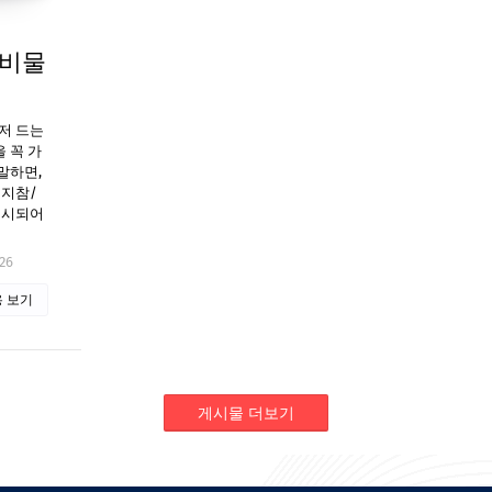
준비물
저 드는
 꼭 가
말하면,
 지참/
명시되어
26
 보기
게시물 더보기