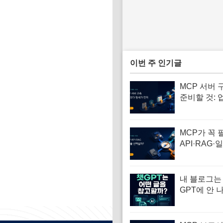
이번 주 인기글
MCP 서버 
준비할 것: 
부터 PoC
MCP가 꼭 
API·RAG·
화와 차이 
내 블로그는 
GPT에 안 나
검색에 노출
의 10가지 