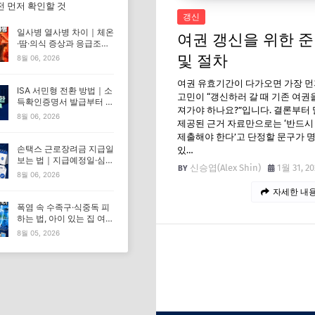
전 먼저 확인할 것
갱신
일사병 열사병 차이｜체온
여권 갱신을 위한 
·땀·의식 증상과 응급조치
한눈에 비교
및 절차
8월 06, 2026
여권 유효기간이 다가오면 가장 먼
ISA 서민형 전환 방법｜소
고민이 “갱신하러 갈 때 기존 여권을
득확인증명서 발급부터 증
져가야 하나요?”입니다. 결론부터 
권사 신청까지
8월 06, 2026
제공된 근거 자료만으로는 ‘반드시
제출해야 한다’고 단정할 문구가 
손택스 근로장려금 지급일
있…
보는 법｜지급예정일·심사
신승엽(Alex Shin)
1월 31, 20
중·9월 30일 해석
8월 06, 2026
자세한 내용
폭염 속 수족구·식중독 피
하는 법, 아이 있는 집 여름
철 예방수칙
8월 05, 2026