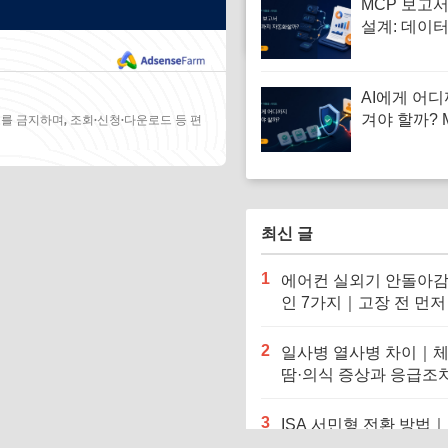
MCP 보고
설계: 데이
터 Notion
AI에게 어디
겨야 할까? 
를 금지하며, 조회·신청·다운로드 등 편
한과 승인 
법
최신 글
1
에어컨 실외기 안돌아감
인 7가지｜고장 전 먼저
인할 것
2
일사병 열사병 차이｜체
땀·의식 증상과 응급조
눈에 비교
3
ISA 서민형 전환 방법
확인증명서 발급부터 