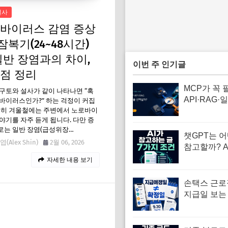
설사
바이러스 감염 증상
잠복기(24~48시간)
일반 장염과의 차이,
이번 주 인기글
점 정리
MCP가 꼭 
구토와 설사가 같이 나타나면 “혹
API·RAG·
바이러스인가?” 하는 걱정이 커집
특히 겨울철에는 주변에서 노로바이
화와 차이 
야기를 자주 듣게 됩니다. 다만 증
로는 일반 장염(급성위장…
챗GPT는 
(Alex Shin)
2월 06, 2026
참고할까? A
하기 쉬운 글
자세한 내용 보기
계
손택스 근
지급일 보는
급예정일·심사
월 30일 해