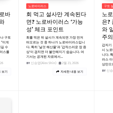
노로바이러스
구토 
노로바
회 먹고 설사만 계속된다
노로
와
면? 노로바이러스 ‘가능
은? 
성’ 체크 포인트
와 
주의
사나 구토
회를 먹은 뒤 설사가 계속되면 가장 먼저
 “이게
떠오르는 것 중 하나가 노로바이러스입니
갑자기 
길 수
다. 특히 ‘날것 해산물’과 ‘갑작스러운 장 증
시 노로
이러스를
상’이 겹치면 더 불안해지기 쉽습니다. 여
니다. 
기서는 공개된 자료에서…
러스 이
026
신승엽(Alex Shin)
2월 23, 2026
상만으
신승엽
 보기
자세한 내용 보기