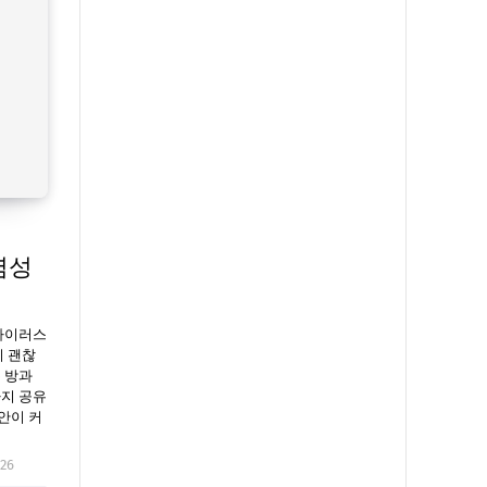
염성
로바이러스
니 괜찮
 방과
까지 공유
불안이 커
026