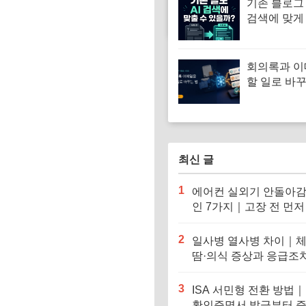
기존 블로그 
검색에 맞게
방법: 전후 
회의록과 
할 일로 바꾸
업무 자동화
최신 글
1
에어컨 실외기 안돌아감
인 7가지｜고장 전 먼저
인할 것
2
일사병 열사병 차이｜체
땀·의식 증상과 응급조
눈에 비교
3
ISA 서민형 전환 방법
확인증명서 발급부터 