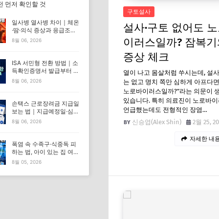
전 먼저 확인할 것
구토설사
일사병 열사병 차이｜체온
설사·구토 없어도 
·땀·의식 증상과 응급조치
한눈에 비교
이러스일까? 잠복기
8월 06, 2026
증상 체크
ISA 서민형 전환 방법｜소
득확인증명서 발급부터 증
열이 나고 몸살처럼 쑤시는데, 설
권사 신청까지
8월 06, 2026
는 없고 명치 쪽만 심하게 아프다면
노로바이러스일까?”라는 의문이 생
있습니다. 특히 의료진이 노로바
손택스 근로장려금 지급일
언급했는데도 전형적인 장염…
보는 법｜지급예정일·심사
중·9월 30일 해석
신승엽(Alex Shin)
2월 25, 2
8월 06, 2026
자세한 내용
폭염 속 수족구·식중독 피
하는 법, 아이 있는 집 여름
철 예방수칙
8월 05, 2026