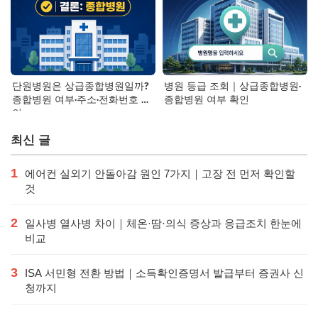
단원병원은 상급종합병원일까?
병원 등급 조회｜상급종합병원·
종합병원 여부·주소·전화번호 확
종합병원 여부 확인
인
최신 글
1
에어컨 실외기 안돌아감 원인 7가지｜고장 전 먼저 확인할
것
2
일사병 열사병 차이｜체온·땀·의식 증상과 응급조치 한눈에
비교
3
ISA 서민형 전환 방법｜소득확인증명서 발급부터 증권사 신
청까지