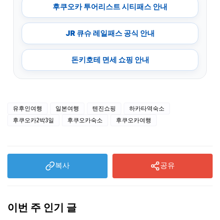
후쿠오카 투어리스트 시티패스 안내
JR 큐슈 레일패스 공식 안내
돈키호테 면세 쇼핑 안내
유후인여행
일본여행
텐진쇼핑
하카타역숙소
후쿠오카2박3일
후쿠오카숙소
후쿠오카여행
복사
공유
이번 주 인기 글