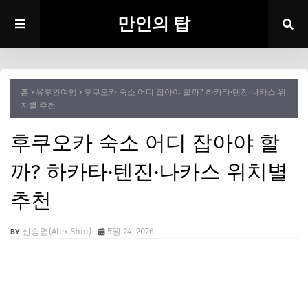
만인의 탑
홈
유후인여행
후쿠오카 숙소 어디 잡아야 할까? 하카타·텐진·나카스 위
치별 추천
후쿠오카 숙소 어디 잡아야 할
까? 하카타·텐진·나카스 위치별
추천
신승엽(Alex Shin)
5월 24, 2026