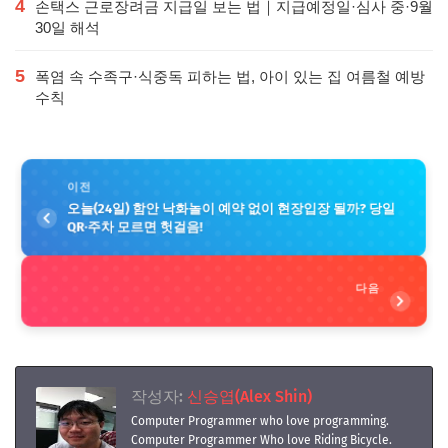
4
손택스 근로장려금 지급일 보는 법｜지급예정일·심사 중·9월
30일 해석
5
폭염 속 수족구·식중독 피하는 법, 아이 있는 집 여름철 예방
수칙
이전
오늘(24일) 함안 낙화놀이 예약 없이 현장입장 될까? 당일
QR·주차 모르면 헛걸음!
다음
작성자:
신승엽(Alex Shin)
Computer Programmer who love programming.
Computer Programmer Who love Riding Bicycle.