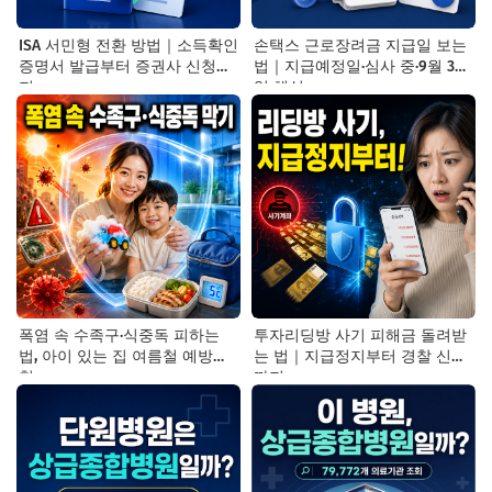
ISA 서민형 전환 방법｜소득확인
손택스 근로장려금 지급일 보는
증명서 발급부터 증권사 신청까
법｜지급예정일·심사 중·9월 30
지
일 해석
폭염 속 수족구·식중독 피하는
투자리딩방 사기 피해금 돌려받
법, 아이 있는 집 여름철 예방수
는 법｜지급정지부터 경찰 신고
칙
까지