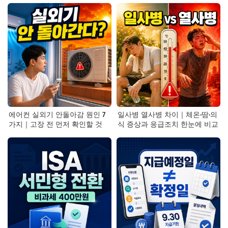
에어컨 실외기 안돌아감 원인 7
일사병 열사병 차이｜체온·땀·의
가지｜고장 전 먼저 확인할 것
식 증상과 응급조치 한눈에 비교