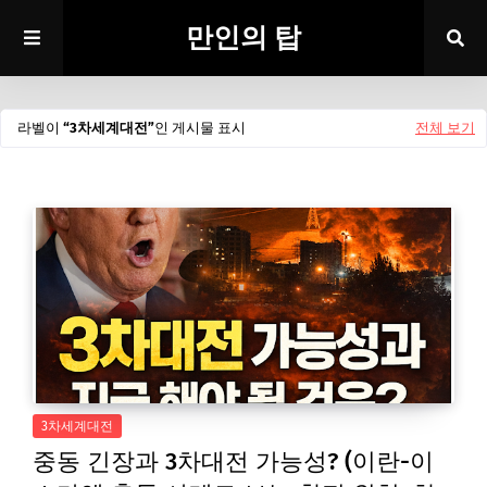
만인의 탑
라벨이
3차세계대전
인 게시물 표시
전체 보기
3차세계대전
중동 긴장과 3차대전 가능성? (이란-이