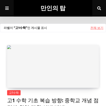
만인의 탑
라벨이
고1수학
인 게시물 표시
전체 보기
고1수학
고1 수학 기초 복습 방향: 중학교 개념 점