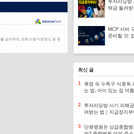
투자리딩방 
해금 돌려받
지급정지부
신고까지
MCP 서버 
준비할 것: 
를 금지하며, 조회·신청·다운로드 등 편
부터 PoC
최신 글
1
폭염 속 수족구·식중독
는 법, 아이 있는 집 여
예방수칙
2
투자리딩방 사기 피해금
려받는 법｜지급정지부
찰 신고까지
3
단원병원은 상급종합병
까? 종합병원 여부·주소