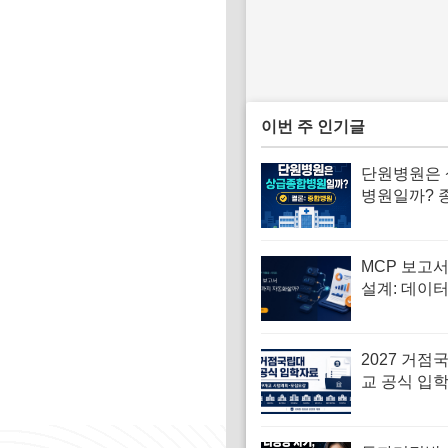
이번 주 인기글
단원병원은
병원일까? 
여부·주소·
확인
MCP 보고
설계: 데이
터 Notion
2027 거점
교 공식 입
시행계획·
확인