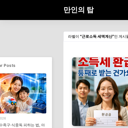
만인의 탑
라벨이
근로소득 세액계산
인 게시
r Posts
2026
 수족구·식중독 피하는 법, 아