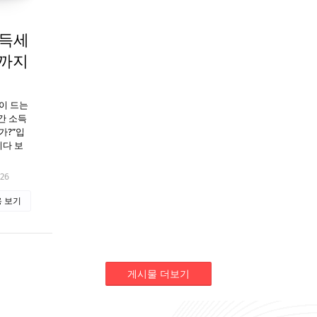
소득세
세까지
이 드는
간 소득
가?”입
이다 보
026
 보기
게시물 더보기