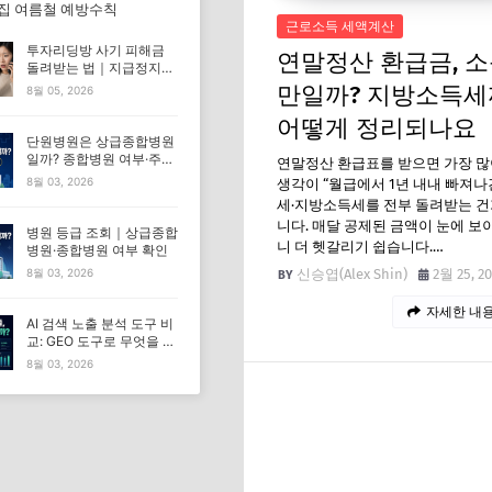
 집 여름철 예방수칙
근로소득 세액계산
투자리딩방 사기 피해금
연말정산 환급금, 
돌려받는 법｜지급정지부
터 경찰 신고까지
만일까? 지방소득
8월 05, 2026
어떻게 정리되나요
단원병원은 상급종합병원
일까? 종합병원 여부·주소·
연말정산 환급표를 받으면 가장 많
전화번호 확인
8월 03, 2026
생각이 “월급에서 1년 내내 빠져나
세·지방소득세를 전부 돌려받는 건
니다. 매달 공제된 금액이 눈에 보
병원 등급 조회｜상급종합
니 더 헷갈리기 쉽습니다.…
병원·종합병원 여부 확인
신승엽(Alex Shin)
2월 25, 2
8월 03, 2026
자세한 내용
AI 검색 노출 분석 도구 비
교: GEO 도구로 무엇을 확
인할 수 있을까?
8월 03, 2026