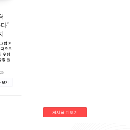
터
다’
지
“그럼 퇴
터 떠오르
금 수령
종종 들
026
 보기
게시물 더보기