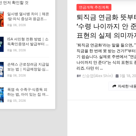
전 먼저 확인할 것
연금개혁 추진계획
일사병 열사병 차이｜체온
퇴직금 연금화 뜻부
·땀·의식 증상과 응급조치
한눈에 비교
‘수령 나이까지 안 준
8월 06, 2026
표현의 실제 의미까
ISA 서민형 전환 방법｜소
득확인증명서 발급부터 증
‘퇴직금 연금화’라는 말을 들으면, 
권사 신청까지
8월 06, 2026
직금을 한 번에 못 받는 건가?”부
기 쉽습니다. 실제로 주변에서 “연
나이까지 안 준다”는 식의 표현도 
손택스 근로장려금 지급일
리죠. 다만 이 …
보는 법｜지급예정일·심사
중·9월 30일 해석
신승엽(Alex Shin)
3월 18, 2
8월 06, 2026
자세한 내용
폭염 속 수족구·식중독 피
하는 법, 아이 있는 집 여름
철 예방수칙
8월 05, 2026