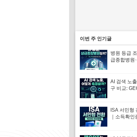
이번 주 인기글
병원 등급 
급종합병원
여부 확인
AI 검색 노
구 비교: G
무엇을 확인
을까?
ISA 서민형
｜소득확인
급부터 증권
까지