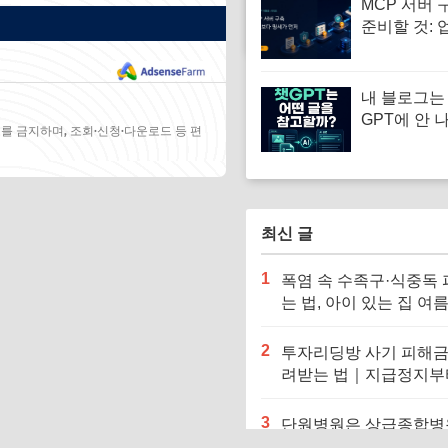
MCP 서버 
준비할 것: 
부터 PoC
내 블로그는 
GPT에 안 나
를 금지하며, 조회·신청·다운로드 등 편
검색에 노출
의 10가지 
최신 글
1
폭염 속 수족구·식중독
는 법, 아이 있는 집 여
예방수칙
2
투자리딩방 사기 피해금
려받는 법｜지급정지부
찰 신고까지
3
단원병원은 상급종합병
까? 종합병원 여부·주소