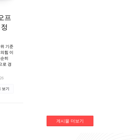
오프
 정
관위 기준
민의힘 이
단순히
으로 경
26
 보기
게시물 더보기