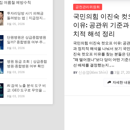
 집 여름철 예방수칙
공천관리위원회
투자리딩방 사기 피해금
국민의힘 이진숙 컷
돌려받는 법｜지급정지부
터 경찰 신고까지
이유: 공관위 기준과
8월 05, 2026
치적 해석 정리
단원병원은 상급종합병원
일까? 종합병원 여부·주소·
국민의힘 이진숙 컷오프 이유: 공
전화번호 확인
8월 03, 2026
과 정치적 해석을 나눠서 보기 국
진숙 컷오프 이유를 찾는 분들은 
“왜 떨어졌나”보다 당이 어떤 기준
병원 등급 조회｜상급종합
선 배제를 결정했는지 , …
병원·종합병원 여부 확인
신승엽(Alex Shin)
3월 27, 20
8월 03, 2026
자세한 내용
AI 검색 노출 분석 도구 비
교: GEO 도구로 무엇을 확
인할 수 있을까?
8월 03, 2026