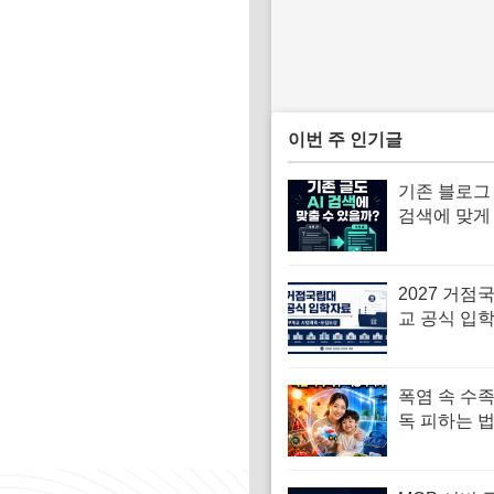
이번 주 인기글
기존 블로그 
검색에 맞게
방법: 전후 
2027 거점
교 공식 입
시행계획·
확인
폭염 속 수
독 피하는 법
는 집 여름
칙